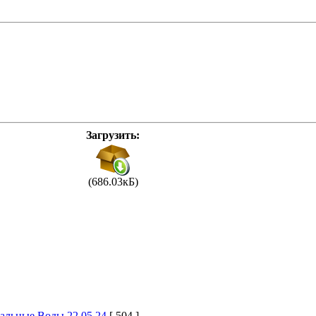
Загрузить:
(686.03кБ)
альные Воды 22.05.24
[ 504 ]